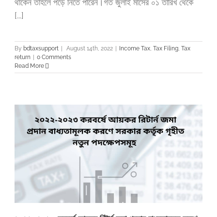
থাকেন তাহলে পড়ে নিতে পারেন।গত জুলাই মাসের ০১ তারিখ থেকে
[...]
By
bdtaxsupport
|
August 14th, 2022
|
Income Tax
,
Tax Filing
,
Tax
return
|
0 Comments
Read More