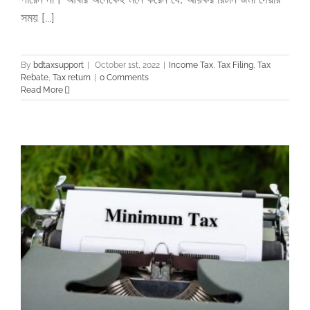
সময় [...]
By
bdtaxsupport
|
October 1st, 2022
|
Income Tax
,
Tax Filing
,
Tax
Rebate
,
Tax return
|
0 Comments
Read More