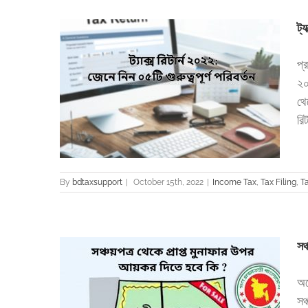
ট্
প্
২০
্ণ পরিবর্তন
থে
Tax return
রিট
By
bdtaxsupport
|
October 15th, 2022
|
Income Tax
,
Tax Filing
,
T
সঞ
অন
সঞ