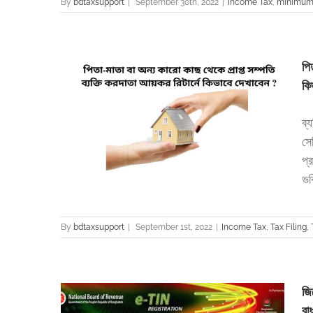
By
bdtaxsupport
|
September 30th, 2022
|
Income Tax
,
minimum
পি
কি
ব্
ত্তি ব্যক্তি
ন ?
সে
turn
প্
ভব
By
bdtaxsupport
|
September 1st, 2022
|
Income Tax
,
Tax Filing
,
জি
বা