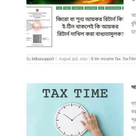
আম
েই কি আয়কর
বু
হব
 return
By
bdtaxsupport
|
August 31st, 2022
|
E-tin
,
Income Tax
,
Tax Fili
আয়
ব্
কর
ায় দাখিল করার
প্
কর
turn