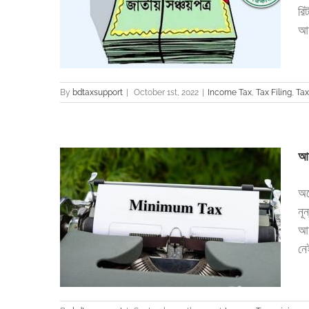
তে হবে কি ?
রি
Tax return
আয়
By
bdtaxsupport
|
October 1st, 2022
|
Income Tax
,
Tax Filing
,
Tax
আয়
অন
নূ
প্রদান করতে
আয়
নে
Tax return