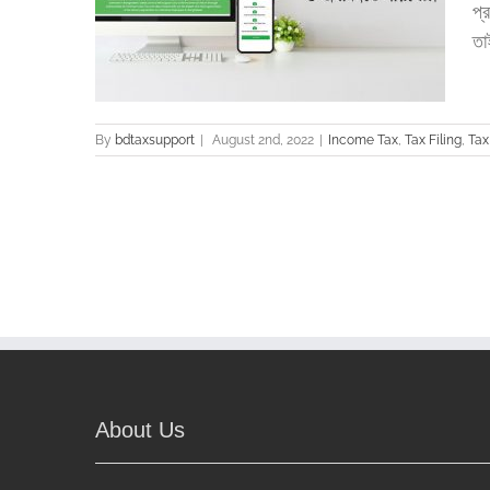
প্
তা
turn
By
bdtaxsupport
|
August 2nd, 2022
|
Income Tax
,
Tax Filing
,
Tax
About Us