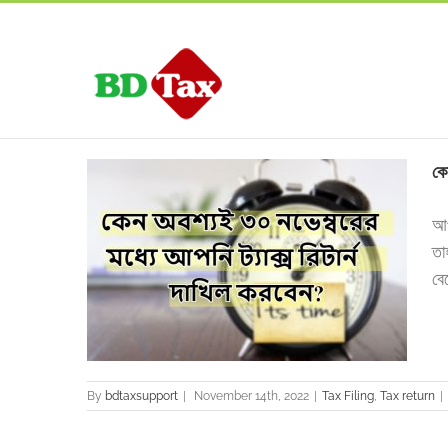
কে
আপ
তা
িটার্ন দাখিল
বে
By
bdtaxsupport
|
November 14th, 2022
|
Tax Filing
,
Tax return
|