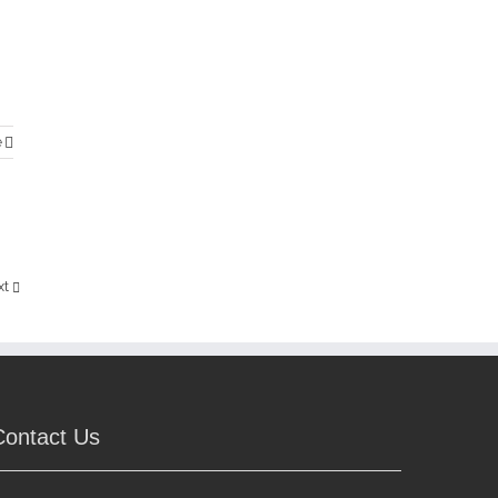
e
xt
Contact Us