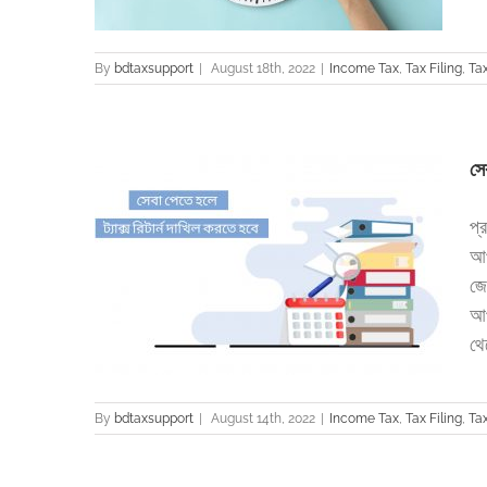
By
bdtaxsupport
|
August 18th, 2022
|
Income Tax
,
Tax Filing
,
Tax
সে
প্
আপ
ে হবে
জে
turn
আপ
থেক
By
bdtaxsupport
|
August 14th, 2022
|
Income Tax
,
Tax Filing
,
Tax