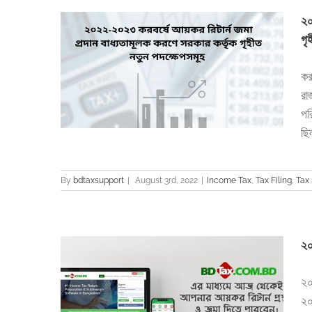
২০
গৃ
 বাধ্যতামূলক
কর
সমূহ
রা
turn
পর
ছি
By
bdtaxsupport
|
August 3rd, 2022
|
Income Tax
,
Tax Filing
,
Tax 
২০
২০
২০
ে যে নতুন