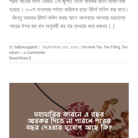
প্রতি বছরের মতো এবারও ১লা জুলাই থেকে আয়কর রিটার্ন দাখিল শুরু
হয়েছে। ৩০শে নভেম্বর পর্যন্ত জরিমানা ছাড়া রিটার্ন দাখিল করা যাবে।
কিন্তু আয়কর রিটার্ন দাখিল করার আগে আপনাকে আপনার করযোগ্য
আয়ের উপর কর ধাপ অনুযায়ী কর হার ব্যবহার করে করদায় [...]
By
bdtaxsupport
|
September 21st, 2020
|
Income Tax
,
Tax Filing
,
Tax
return
|
0 Comments
Read More