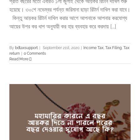
প্রতি বছরের মতো এবারও ১লা জুলাই থেকে আয়কর রিটার্ন দাখিল শুরু
হয়েছে। ৩০শে নভেম্বর পর্যন্ত জরিমানা ছাড়া রিটার্ন দাখিল করা যাবে।
কিন্তু আয়কর রিটার্ন দাখিল করার আগে আপনাকে আপনার করযোগ্য
আয়ের উপর কর ধাপ অনুযায়ী কর হার ব্যবহার করে করদায় [...]
By
bdtaxsupport
|
September 21st, 2020
|
Income Tax
,
Tax Filing
,
Tax
return
|
0 Comments
Read More