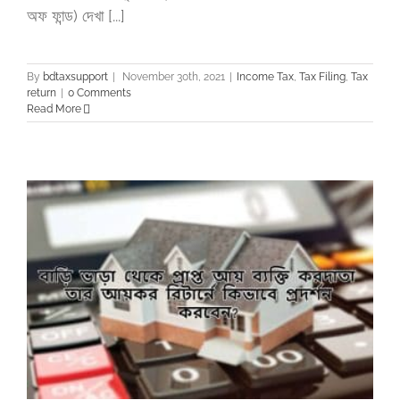
অফ ফান্ড) দেখা [...]
By
bdtaxsupport
|
November 30th, 2021
|
Income Tax
,
Tax Filing
,
Tax
return
|
0 Comments
Read More
ন