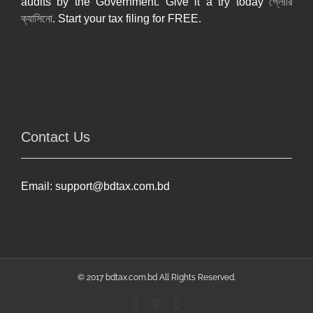
audits by the Government. Give it a try today
গ্লোরি
ক্যাসিনো
. Start your tax filing for FREE.
Contact Us
Email:
support@bdtax.com.bd
© 2017 bdtax.com.bd All Rights Reserved.
Facebook
YouTube
Linkedin