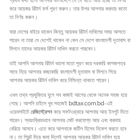
প্রথম কথা হলো আপনার বাংলাদেশে যে যে খাতে আয় হচ্ছে তা নির্ণয়
করে আয়কর রিটার্ন ফর্ম পূরণ করুন। তার উপর আপনার করদায় কতো
তা নির্ণয় করুন।
যারা দেশের বাইরে থাকেন কিন্তু আয়কর রিটার্ন দাখিলের সময় আসতে
পারেন না তারা যে দেশেই থাকেন না কেন সে দেশে বাংলাদেশী দূতাবাস বা
মিশনে তাদের আয়কর রিটার্ন দাখিল করতে পারবেন।
তাই আপনি আপনার রিটার্ন ভালো মতো পূরণ করে দরকারি কাগজপত্র
সাথে নিয়ে আপনার কাছাকাছি বাংলাদেশী দূতাবাস বা মিশনে গিয়ে
আপনার আয়কর রিটার্ন দাখিল করে নিশ্চিন্ত থাকতে পারেন।
এখন তথ্য প্রযুক্তির যুগে সব কাজই আগের থেকে অনেক সহজ হয়ে
গেছে। আপনি চাইলে খুব সহজেই
bdtax.com.bd
-এই
ওয়েবসাইটে
রেজিস্ট্রেশন
করে সফটওয়্যারে আপনার আয় ইনপুট দিতে
পারেন। স্বয়ংক্রিয়ভাবে আপনার মোট করযোগ্য আয় এবং করদায়
বেরিয়ে আসবে। এতে করে আপনাকে জটিল হিসেব নিকেশ করতে হবে
না। তা প্রিন্ট দিয়ে জমা দিলেই আপনার আয়কর রিটার্ন দাখিল হয়ে