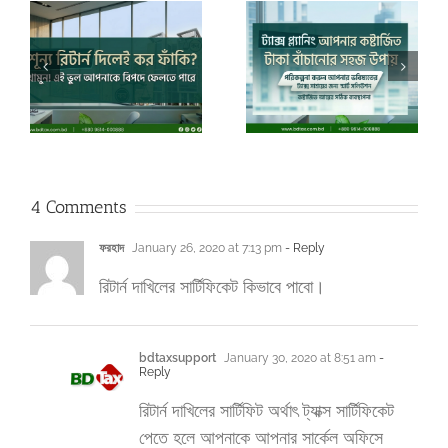
?
নির্ধারিত সময়ের মধ্যে রিটার্ন
ট্যাক্স প্ল্যানিং: আপনার কষ্টার্জিত
দে
দাখিলে ব্যর্থতায় আর্থিক ক্ষতি কত
টাকা বাঁচানোর সহজ উপায়।
হতে পারে?
4 Comments
ফরহাদ
January 26, 2020 at 7:13 pm
- Reply
রিটার্ন দাখিলের সার্টিফিকেট কিভাবে পাবো।
bdtaxsupport
January 30, 2020 at 8:51 am
-
Reply
রিটার্ন দাখিলের সার্টিফিট অর্থাৎ ট্যাক্স সার্টিফিকেট
পেতে হলে আপনাকে আপনার সার্কেল অফিসে