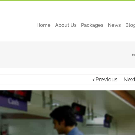
Home
About Us
Packages
News
Blo
H
Previous
Nex