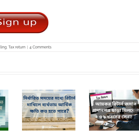
iling
,
Tax return
|
4 Comments
ধ্যে রিটার্ন
আয়কর রিটার্ন জমার প্রমাণ পত্র
কর দিবসের পূর্বে কেন 
্থিক ক্ষতি কত
ছাড়া মিলবেনা ৩৯ ধরনের সেবা!
দাখিল করবেন?
ে?