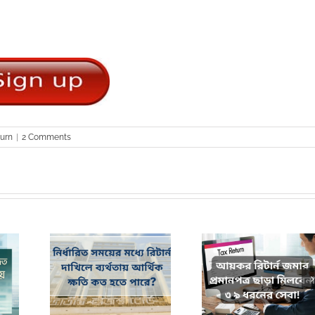
turn
|
2 Comments
ধ্যে রিটার্ন
আয়কর রিটার্ন জমার প্রমাণ পত্র
কর দিবসের পূর্বে কেন 
্থিক ক্ষতি কত
ছাড়া মিলবেনা ৩৯ ধরনের সেবা!
দাখিল করবেন?
ে?