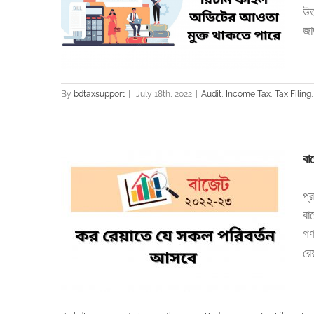
ডিটের আওতা
উত
জা
 return
By
bdtaxsupport
|
July 18th, 2022
|
Audit
,
Income Tax
,
Tax Filing
বা
প্
বা
র্তন আসবে
গণ
Tax return
রে