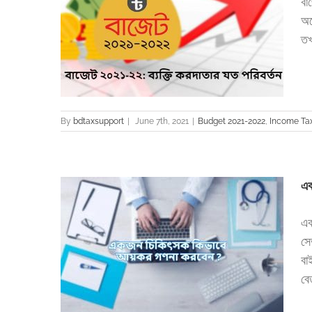
বা
অপ
িবর্তন
তখ
Filing
Tax
By
bdtaxsupport
|
June 7th, 2021
|
Budget 2021-2022
,
Income Ta
এক
এক
সে
বেন ?
বা
Filing
Tax
বে