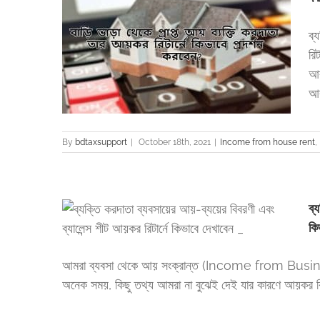
ব্
আয়কর রিটার্নে
রি
Tax Filing
আব
আব
By
bdtaxsupport
|
October 18th, 2021
|
Income from house rent
,
ব্
 ব্যালেন্স শীট
কি
g
Tax from
আমরা ব্যবসা থেকে আয় সংক্রান্ত (Income from Business)
অনেক সময়, কিছু তথ্য আমরা না বুঝেই দেই যার কারণে আয়কর রিটার্ন