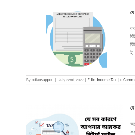
যে
কর
রি
্র দেখানো
রি
ই-
By
bdtaxsupport
|
July 22nd, 2022
|
E-tin
,
Income Tax
|
0 Comm
যে
অন
কর