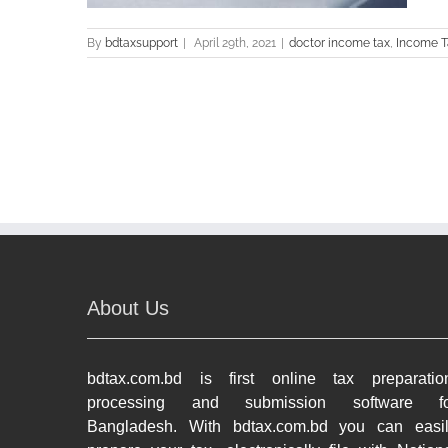
By
bdtaxsupport
|
April 29th, 2021
|
doctor income tax
,
Income T
About Us
bdtax.com.bd is first online tax preparatio
processing and submission software fo
Bangladesh. With bdtax.com.bd you can easi