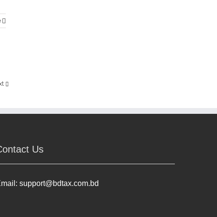
e
xt
Contact Us
mail:
support@bdtax.com.bd