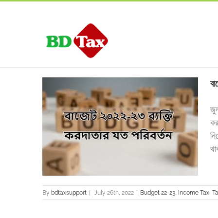
বা
জু
কর
িবর্তন
নি
Tax return
থাক
By
bdtaxsupport
|
July 26th, 2022
|
Budget 22-23
,
Income Tax
,
Ta