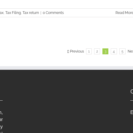
ax
,
Tax Filing
,
Tax return
|
0 Comments
Read Mor
Previous
1
2
3
4
5
Ne
n,
E
r
ly