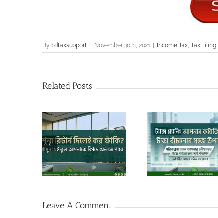
By
bdtaxsupport
|
November 30th, 2021
|
Income Tax
,
Tax Filing
Related Posts
দিলেই কর ফাঁকি?
নির্ধারিত সময়ের ম
ট্যাক্স প্ল্যানিং: আপনার কষ্টার্জিত
ল আপনাকে বিপদে
দাখিলে ব্যর্থতায় আর
টাকা বাঁচানোর সহজ উপায়।
ে পারে
হতে পার
Leave A Comment