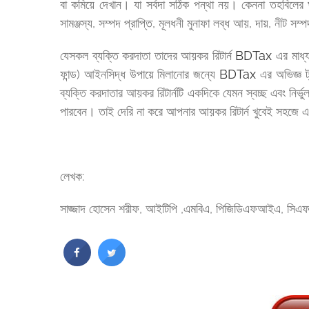
বা কমিয়ে দেখান। যা সর্বদা সঠিক পন্থা নয়। কেননা তহবিলের ঘ
সামঞ্জস্য, সম্পদ প্রাপ্তি, মূলধনী মুনাফা লব্ধ আয়, দায়, নীট 
যেসকল ব্যক্তি করদাতা তাদের আয়কর রিটার্ন
BDTax
এর মাধ্য
ফান্ড) আইনসিদ্ধ উপায়ে মিলানোর জন্যে
BDTax
এর অভিজ্ঞ ট্
ব্যক্তি করদাতার আয়কর রিটার্নটি একদিকে যেমন স্বচ্ছ এবং নির্ভ
পারবেন। তাই দেরি না করে আপনার আয়কর রিটার্ন খুবেই সহজে 
লেখক:
সাজ্জাদ হোসেন শরীফ, আইটিপি ,এমবিএ, পিজিডিএফআইএ, সিএ