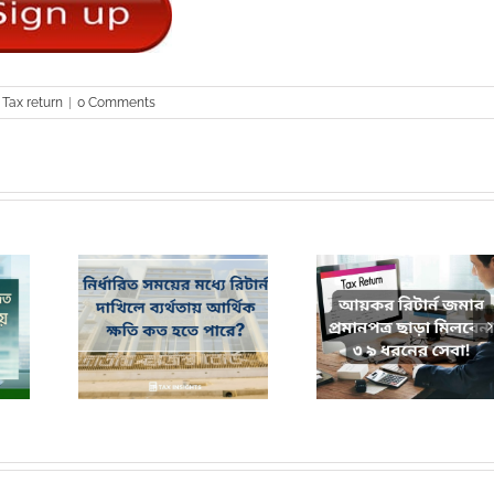
,
Tax return
|
0 Comments
ধ্যে রিটার্ন
আয়কর রিটার্ন জমার প্রমাণ পত্র
কর দিবসের পূর্বে কেন 
্থিক ক্ষতি কত
ছাড়া মিলবেনা ৩৯ ধরনের সেবা!
দাখিল করবেন?
ে?