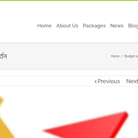
Home
About Us
Packages
News
Blo
্তন
Home
/
Budget 2
Previous
Nex