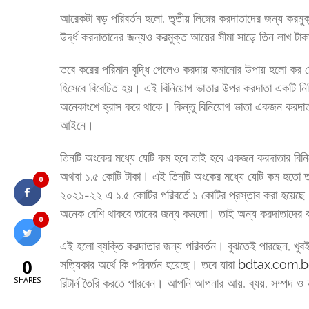
আরেকটা বড় পরিবর্তন হলো, তৃতীয় লিঙ্গের করদাতাদের জন্য করম
উর্দ্ধ করদাতাদের জন্যও করমুক্ত আয়ের সীমা সাড়ে তিন লাখ টা
তবে করের পরিমান বৃদ্ধি পেলেও করদায় কমানোর উপায় হলো কর
হিসেবে বিবেচিত হয়। এই বিনিয়োগ ভাতার উপর করদাতা একটি নির্দ
অনেকাংশে হ্রাস করে থাকে। কিন্তু বিনিয়োগ ভাতা একজন করদাত
আইনে।
তিনটি অংকের মধ্যে যেটি কম হবে তাই হবে একজন করদাতার বি
অথবা ১.৫ কোটি টাকা। এই তিনটি অংকের মধ্যে যেটি কম হতো তা
0
২০২১-২২ এ ১.৫ কোটির পরিবর্তে ১ কোটির প্রস্তাব করা হয়েছে।
অনেক বেশি থাকবে তাদের জন্য কমলো। তাই অন্য করদাতাদের কর
0
এই হলো ব্যক্তি করদাতার জন্য পরিবর্তন। বুঝতেই পারছেন, খ
0
সত্যিকার অর্থে কি পরিবর্তন হয়েছে। তবে যারা
bdtax.com.
SHARES
রিটার্ন তৈরি করতে পারবেন। আপনি আপনার আয়, ব্যয়, সম্পদ ও দা